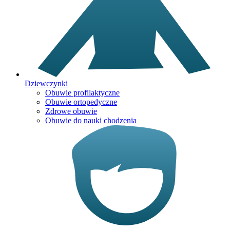
Dziewczynki
Obuwie profilaktyczne
Obuwie ortopedyczne
Zdrowe obuwie
Obuwie do nauki chodzenia