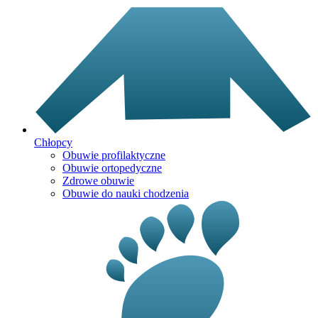
Chłopcy
Obuwie profilaktyczne
Obuwie ortopedyczne
Zdrowe obuwie
Obuwie do nauki chodzenia