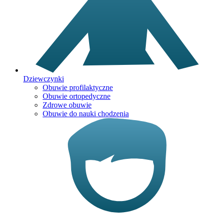
Dziewczynki
Obuwie profilaktyczne
Obuwie ortopedyczne
Zdrowe obuwie
Obuwie do nauki chodzenia