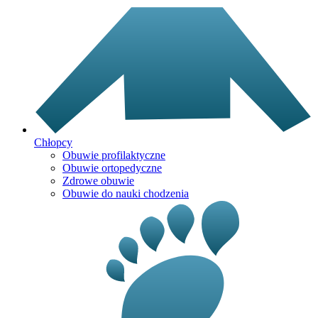
Chłopcy
Obuwie profilaktyczne
Obuwie ortopedyczne
Zdrowe obuwie
Obuwie do nauki chodzenia