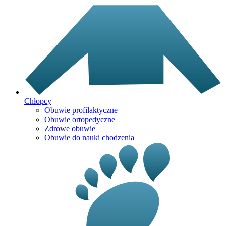
Chłopcy
Obuwie profilaktyczne
Obuwie ortopedyczne
Zdrowe obuwie
Obuwie do nauki chodzenia