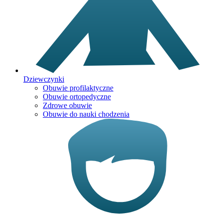
Dziewczynki
Obuwie profilaktyczne
Obuwie ortopedyczne
Zdrowe obuwie
Obuwie do nauki chodzenia