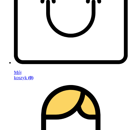
Mój
koszyk
(0)