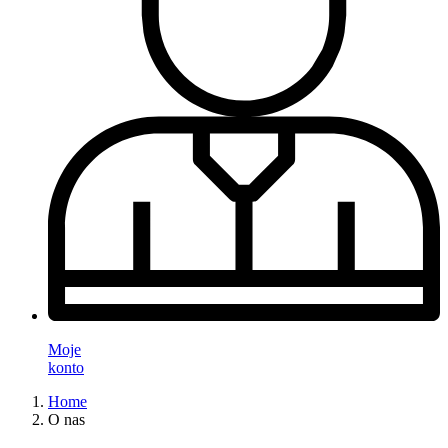
Moje
konto
Home
O nas