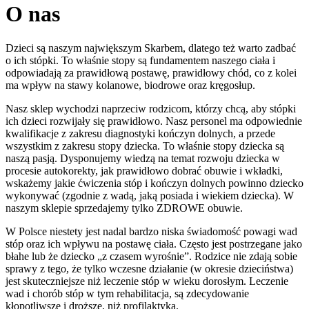
O nas
Dzieci są naszym największym Skarbem, dlatego też warto zadbać
o ich stópki. To właśnie stopy są fundamentem naszego ciała i
odpowiadają za prawidłową postawę, prawidłowy chód, co z kolei
ma wpływ na stawy kolanowe, biodrowe oraz kręgosłup.
Nasz sklep wychodzi naprzeciw rodzicom, którzy chcą, aby stópki
ich dzieci rozwijały się prawidłowo. Nasz personel ma odpowiednie
kwalifikacje z zakresu diagnostyki kończyn dolnych, a przede
wszystkim z zakresu stopy dziecka. To właśnie stopy dziecka są
naszą pasją. Dysponujemy wiedzą na temat rozwoju dziecka w
procesie autokorekty, jak prawidłowo dobrać obuwie i wkładki,
wskażemy jakie ćwiczenia stóp i kończyn dolnych powinno dziecko
wykonywać (zgodnie z wadą, jaką posiada i wiekiem dziecka). W
naszym sklepie sprzedajemy tylko ZDROWE obuwie.
W Polsce niestety jest nadal bardzo niska świadomość powagi wad
stóp oraz ich wpływu na postawę ciała. Często jest postrzegane jako
błahe lub że dziecko „z czasem wyrośnie”. Rodzice nie zdają sobie
sprawy z tego, że tylko wczesne działanie (w okresie dzieciństwa)
jest skuteczniejsze niż leczenie stóp w wieku dorosłym. Leczenie
wad i chorób stóp w tym rehabilitacja, są zdecydowanie
kłopotliwsze i droższe, niż profilaktyka.