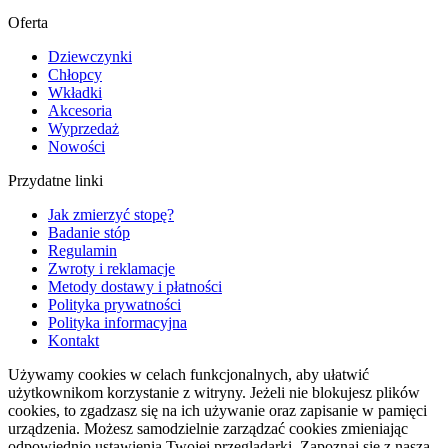
Oferta
Dziewczynki
Chłopcy
Wkładki
Akcesoria
Wyprzedaż
Nowości
Przydatne linki
Jak zmierzyć stopę?
Badanie stóp
Regulamin
Zwroty i reklamacje
Metody dostawy i płatności
Polityka prywatności
Polityka informacyjna
Kontakt
Używamy cookies w celach funkcjonalnych, aby ułatwić
użytkownikom korzystanie z witryny. Jeżeli nie blokujesz plików
cookies, to zgadzasz się na ich używanie oraz zapisanie w pamięci
urządzenia. Możesz samodzielnie zarządzać cookies zmieniając
odpowiednio ustawienia Twojej przeglądarki. Zapoznaj się z naszą