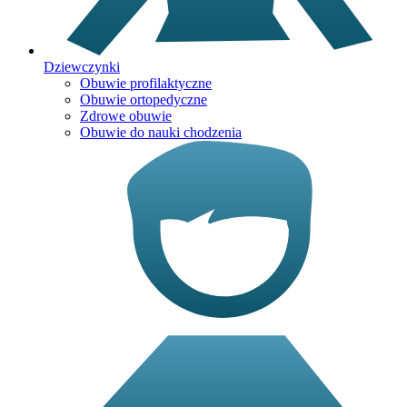
Dziewczynki
Obuwie profilaktyczne
Obuwie ortopedyczne
Zdrowe obuwie
Obuwie do nauki chodzenia