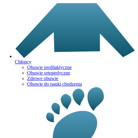
Chłopcy
Obuwie profilaktyczne
Obuwie ortopedyczne
Zdrowe obuwie
Obuwie do nauki chodzenia