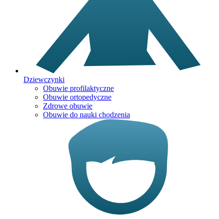
Dziewczynki
Obuwie profilaktyczne
Obuwie ortopedyczne
Zdrowe obuwie
Obuwie do nauki chodzenia