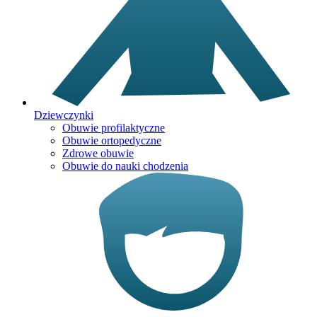
Dziewczynki
Obuwie profilaktyczne
Obuwie ortopedyczne
Zdrowe obuwie
Obuwie do nauki chodzenia