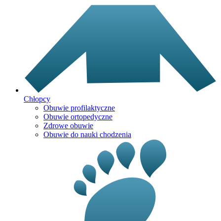
Chłopcy
Obuwie profilaktyczne
Obuwie ortopedyczne
Zdrowe obuwie
Obuwie do nauki chodzenia