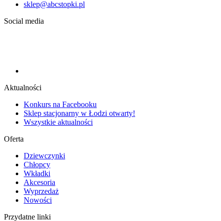
sklep@abcstopki.pl
Social media
Aktualności
Konkurs na Facebooku
Sklep stacjonarny w Łodzi otwarty!
Wszystkie aktualności
Oferta
Dziewczynki
Chłopcy
Wkładki
Akcesoria
Wyprzedaż
Nowości
Przydatne linki