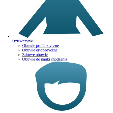
Dziewczynki
Obuwie profilaktyczne
Obuwie ortopedyczne
Zdrowe obuwie
Obuwie do nauki chodzenia