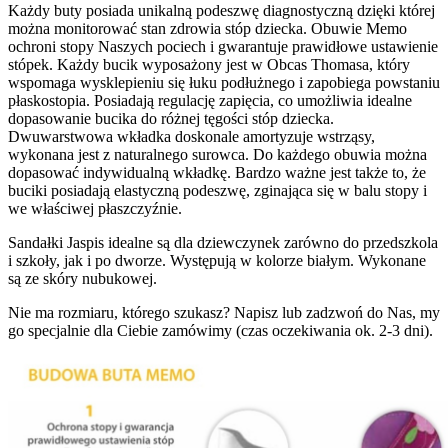
Każdy buty posiada unikalną podeszwę diagnostyczną dzięki której
można monitorować stan zdrowia stóp dziecka. Obuwie Memo
ochroni stopy Naszych pociech i gwarantuje prawidłowe ustawienie
stópek. Każdy bucik wyposażony jest w Obcas Thomasa, który
wspomaga wysklepieniu się łuku podłużnego i zapobiega powstaniu
płaskostopia. Posiadają regulację zapięcia, co umożliwia idealne
dopasowanie bucika do różnej tęgości stóp dziecka.
Dwuwarstwowa wkładka doskonale amortyzuje wstrząsy,
wykonana jest z naturalnego surowca. Do każdego obuwia można
dopasować indywidualną wkładkę. Bardzo ważne jest także to, że
buciki posiadają elastyczną podeszwę, zginająca się w balu stopy i
we właściwej płaszczyźnie.
Sandałki Jaspis idealne są dla dziewczynek zarówno do przedszkola
i szkoły, jak i po dworze. Występują w kolorze białym. Wykonane
są ze skóry nubukowej.
Nie ma rozmiaru, którego szukasz? Napisz lub zadzwoń do Nas, my
go specjalnie dla Ciebie zamówimy (czas oczekiwania ok. 2-3 dni).