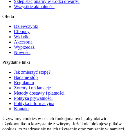
Sklep stacjonarny w Łodzi otwarty!
Wszystkie aktualności
Oferta
Dziewczynki
Chłopcy
Wkładki
Akcesoria
Wyprzedaż
Nowości
Przydatne linki
Jak zmierzyć stopę?
Badanie stóp
Regulamin
Zwroty i reklamacje
Metody dostawy i płatności
Polityka prywatności
Polityka informacyjna
Kontakt
Używamy cookies w celach funkcjonalnych, aby ułatwić
użytkownikom korzystanie z witryny. Jeżeli nie blokujesz plików
cookies, to zgadzasz się na ich używanie oraz zapisanie w pamięci