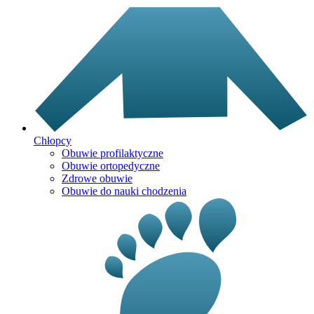
Chłopcy
Obuwie profilaktyczne
Obuwie ortopedyczne
Zdrowe obuwie
Obuwie do nauki chodzenia