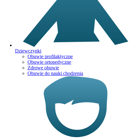
Dziewczynki
Obuwie profilaktyczne
Obuwie ortopedyczne
Zdrowe obuwie
Obuwie do nauki chodzenia