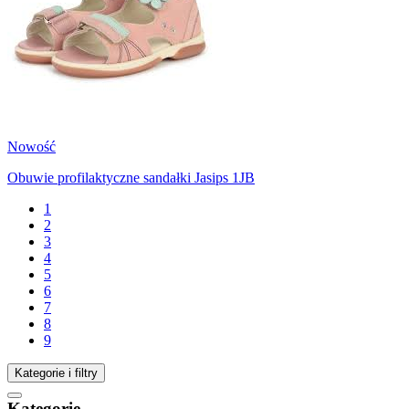
Nowość
Obuwie profilaktyczne sandałki Jasips 1JB
1
2
3
4
5
6
7
8
9
Kategorie i filtry
Kategorie