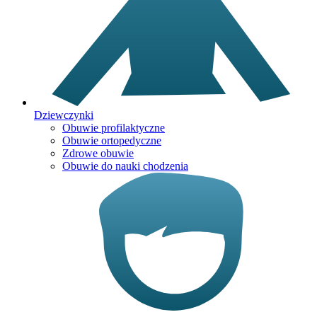
Dziewczynki
Obuwie profilaktyczne
Obuwie ortopedyczne
Zdrowe obuwie
Obuwie do nauki chodzenia