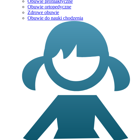
Obuwie profilaktyczne
Obuwie ortopedyczne
Zdrowe obuwie
Obuwie do nauki chodzenia