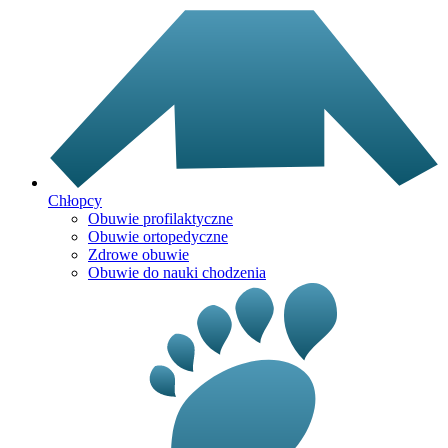
Chłopcy
Obuwie profilaktyczne
Obuwie ortopedyczne
Zdrowe obuwie
Obuwie do nauki chodzenia