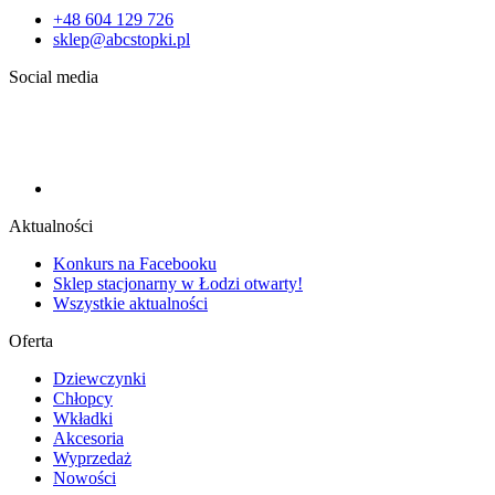
+48 604 129 726
sklep@abcstopki.pl
Social media
Aktualności
Konkurs na Facebooku
Sklep stacjonarny w Łodzi otwarty!
Wszystkie aktualności
Oferta
Dziewczynki
Chłopcy
Wkładki
Akcesoria
Wyprzedaż
Nowości