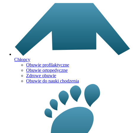
Chłopcy
Obuwie profilaktyczne
Obuwie ortopedyczne
Zdrowe obuwie
Obuwie do nauki chodzenia