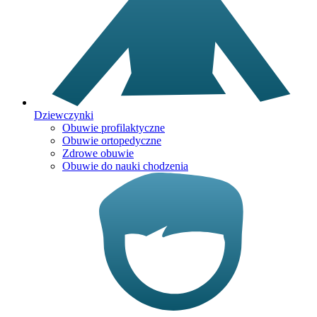
Dziewczynki
Obuwie profilaktyczne
Obuwie ortopedyczne
Zdrowe obuwie
Obuwie do nauki chodzenia