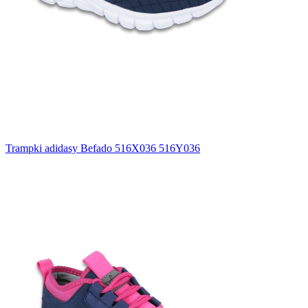
Trampki adidasy Befado 516X036 516Y036