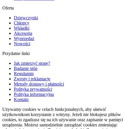
Oferta
Dziewczynki
Chłopcy
Wkładki
Akcesoria
Wyprzedaż
Nowości
Przydatne linki
Jak zmierzyć stopę?
Badanie stóp
Regulamin
Zwroty i reklamacje
Metody dostawy i płatności
Polityka prywatności
Polityka informacyjna
Kontakt
Używamy cookies w celach funkcjonalnych, aby ułatwić
użytkownikom korzystanie z witryny. Jeżeli nie blokujesz plików
cookies, to zgadzasz się na ich używanie oraz zapisanie w pamięci
urządzenia. Możesz samodzielnie zarządzać cookies zmieniając