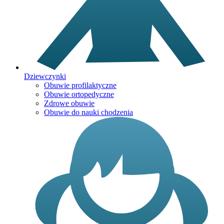
Dziewczynki
Obuwie profilaktyczne
Obuwie ortopedyczne
Zdrowe obuwie
Obuwie do nauki chodzenia