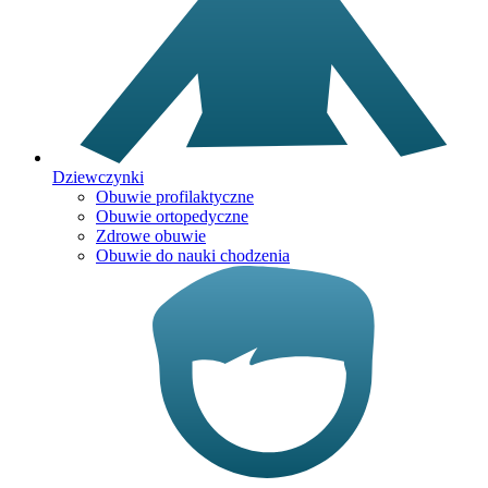
Dziewczynki
Obuwie profilaktyczne
Obuwie ortopedyczne
Zdrowe obuwie
Obuwie do nauki chodzenia