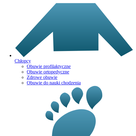
Chłopcy
Obuwie profilaktyczne
Obuwie ortopedyczne
Zdrowe obuwie
Obuwie do nauki chodzenia