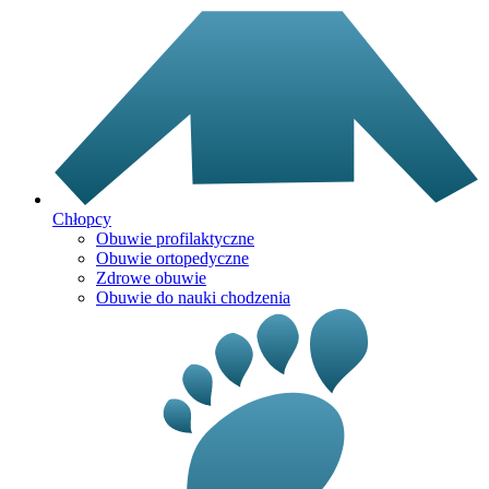
Chłopcy
Obuwie profilaktyczne
Obuwie ortopedyczne
Zdrowe obuwie
Obuwie do nauki chodzenia