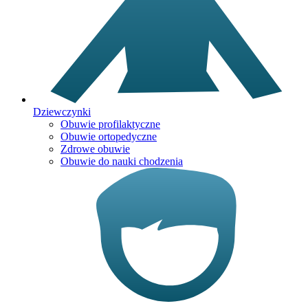
Dziewczynki
Obuwie profilaktyczne
Obuwie ortopedyczne
Zdrowe obuwie
Obuwie do nauki chodzenia