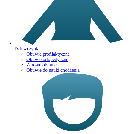
Dziewczynki
Obuwie profilaktyczne
Obuwie ortopedyczne
Zdrowe obuwie
Obuwie do nauki chodzenia