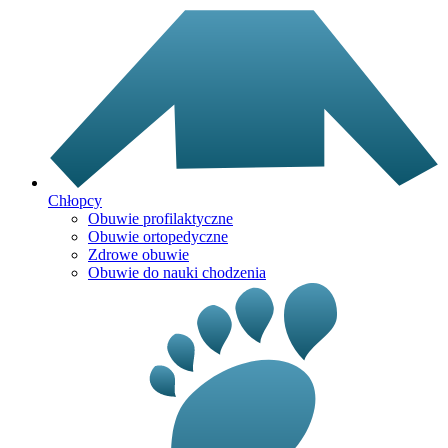
Chłopcy
Obuwie profilaktyczne
Obuwie ortopedyczne
Zdrowe obuwie
Obuwie do nauki chodzenia