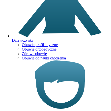
Dziewczynki
Obuwie profilaktyczne
Obuwie ortopedyczne
Zdrowe obuwie
Obuwie do nauki chodzenia