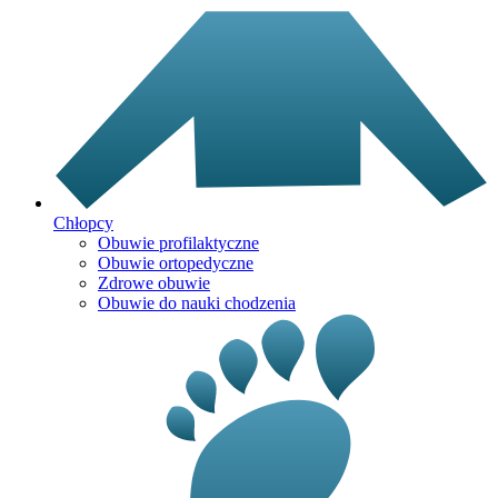
Chłopcy
Obuwie profilaktyczne
Obuwie ortopedyczne
Zdrowe obuwie
Obuwie do nauki chodzenia