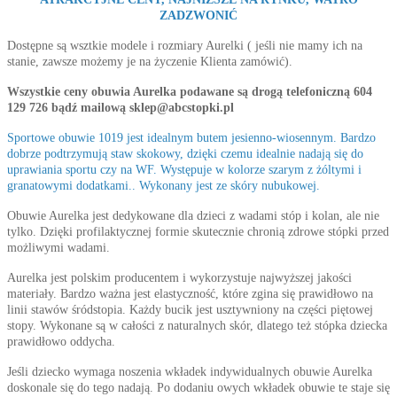
ZADZWONIĆ
Dostępne są wsztkie modele i rozmiary Aurelki ( jeśli nie mamy ich na
stanie, zawsze możemy je na życzenie Klienta zamówić).
Wszystkie ceny obuwia Aurelka podawane są drogą telefoniczną 604
129 726 bądź mailową sklep@abcstopki.pl
Sportowe obuwie 1019 jest idealnym butem jesienno-wiosennym. Bardzo
dobrze podtrzymują staw skokowy, dzięki czemu idealnie nadają się do
uprawiania sportu czy na WF. Występuje w kolorze szarym z żóltymi i
granatowymi dodatkami.. Wykonany jest ze skóry nubukowej.
Obuwie Aurelka jest dedykowane dla dzieci z wadami stóp i kolan, ale nie
tylko. Dzięki profilaktycznej formie skutecznie chronią zdrowe stópki przed
możliwymi wadami.
Aurelka jest polskim producentem i wykorzystuje najwyższej jakości
materiały. Bardzo ważna jest elastyczność, które zgina się prawidłowo na
linii stawów śródstopia. Każdy bucik jest usztywniony na części piętowej
stopy. Wykonane są w całości z naturalnych skór, dlatego też stópka dziecka
prawidłowo oddycha.
Jeśli dziecko wymaga noszenia wkładek indywidualnych obuwie Aurelka
doskonale się do tego nadają. Po dodaniu owych wkładek obuwie te staje się