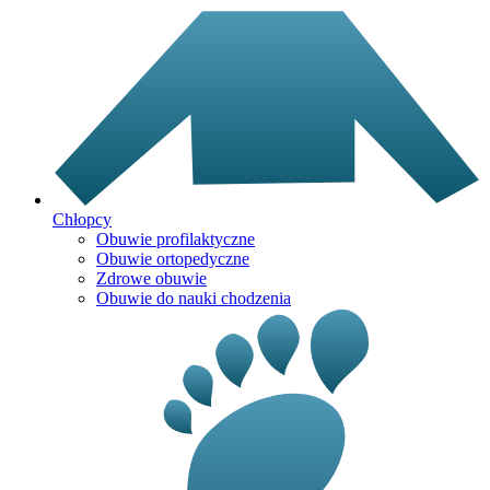
Chłopcy
Obuwie profilaktyczne
Obuwie ortopedyczne
Zdrowe obuwie
Obuwie do nauki chodzenia