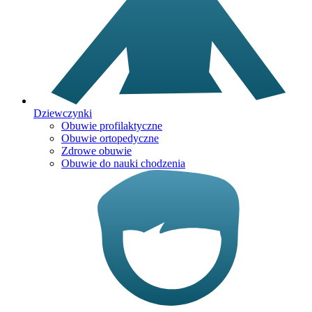
Dziewczynki
Obuwie profilaktyczne
Obuwie ortopedyczne
Zdrowe obuwie
Obuwie do nauki chodzenia