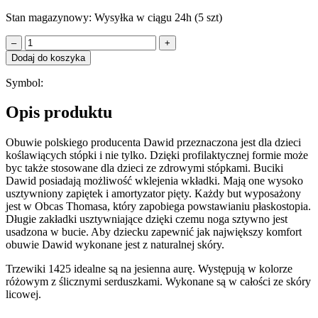
Stan magazynowy:
Wysyłka w ciągu 24h (5 szt)
–
+
Dodaj do koszyka
Symbol:
Opis produktu
Obuwie polskiego producenta Dawid przeznaczona jest dla dzieci
koślawiących stópki i nie tylko. Dzięki profilaktycznej formie może
byc także stosowane dla dzieci ze zdrowymi stópkami. Buciki
Dawid posiadają możliwość wklejenia wkładki. Mają one wysoko
usztywniony zapiętek i amortyzator pięty. Każdy but wyposażony
jest w Obcas Thomasa, który zapobiega powstawianiu płaskostopia.
Długie zakładki usztywniające dzięki czemu noga sztywno jest
usadzona w bucie. Aby dziecku zapewnić jak największy komfort
obuwie Dawid wykonane jest z naturalnej skóry.
Trzewiki 1425 idealne są na jesienna aurę. Występują w kolorze
różowym z ślicznymi serduszkami. Wykonane są w całości ze skóry
licowej.