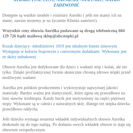
ZADZWONIĆ
Dostępne są wsztkie modele i rozmiary Aurelki ( jeśli nie mamy ich na
stanie, zawsze możemy je na życzenie Klienta zamówić).
Wszystkie ceny obuwia Aurelka podawane są drogą telefoniczną 604
129 726 bądź mailową sklep@abcstopki.pl
Kozak dziecięcy- młodzieżowy 1019 jest idealnym butem zimowym.
Występuje w kolorze brązowym z czerwonymi dodatkami. Wykonany jest
ze skóry nubukowej.
Obuwie Aurelka jest dedykowane dla dzieci z wadami stóp i kolan, ale nie
tylko. Dzięki profilaktycznej formie skutecznie chronią zdrowe stópki przed
możliwymi wadami.
Aurelka jest polskim producentem i wykorzystuje najwyższej jakości
materiały. Bardzo ważna jest elastyczność, które zgina się prawidłowo na
linii stawów śródstopia. Każdy bucik jest usztywniony na części piętowej
stopy. Wykonane są w całości z naturalnych skór, dlatego też stópka dziecka
prawidłowo oddycha.
Jeśli dziecko wymaga noszenia wkładek indywidualnych obuwie Aurelka
doskonale się do tego nadają. Po dodaniu owych wkładek obuwie te staje się
obuwiem ortopedycznym.