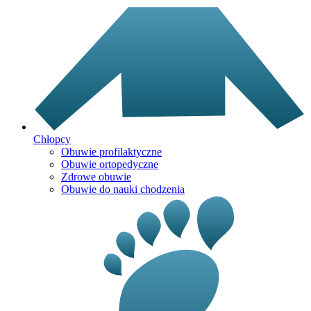
Chłopcy
Obuwie profilaktyczne
Obuwie ortopedyczne
Zdrowe obuwie
Obuwie do nauki chodzenia