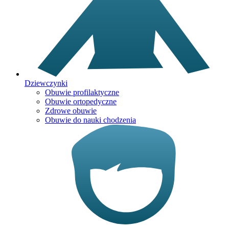
Dziewczynki
Obuwie profilaktyczne
Obuwie ortopedyczne
Zdrowe obuwie
Obuwie do nauki chodzenia